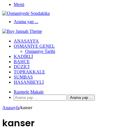
Menü
Arama yap ...
ANASAYFA
OSMANIYE GENEL
Osmaniye Tarihi
KADIRLI
BAHÇE
DÜZIÇI
TOPRAKKALE
SUMBAS
HASANBEYLI
Rastgele Makale
Arama yap ...
Anasayfa
/
kanser
kanser