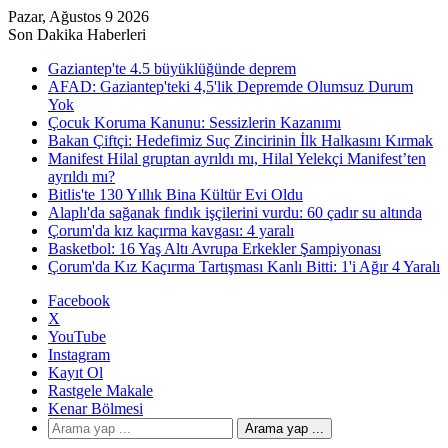
Pazar, Ağustos 9 2026
Son Dakika Haberleri
Gaziantep'te 4.5 büyüklüğünde deprem
AFAD: Gaziantep'teki 4,5'lik Depremde Olumsuz Durum
Yok
Çocuk Koruma Kanunu: Sessizlerin Kazanımı
Bakan Çiftçi: Hedefimiz Suç Zincirinin İlk Halkasını Kırmak
Manifest Hilal gruptan ayrıldı mı, Hilal Yelekçi Manifest’ten
ayrıldı mı?
Bitlis'te 130 Yıllık Bina Kültür Evi Oldu
Alaplı'da sağanak fındık işçilerini vurdu: 60 çadır su altında
Çorum'da kız kaçırma kavgası: 4 yaralı
Basketbol: 16 Yaş Altı Avrupa Erkekler Şampiyonası
Çorum'da Kız Kaçırma Tartışması Kanlı Bitti: 1'i Ağır 4 Yaralı
Facebook
X
YouTube
Instagram
Kayıt Ol
Rastgele Makale
Kenar Bölmesi
Arama yap ...