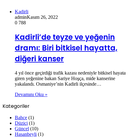
Kadirli
admin
Kasım 26, 2022
0
788
Kadirli’de teyze ve yeğenin
dramı: Biri bitkisel hayatta,
diğeri kanser
4 yıl önce geçirdiği trafik kazası nedeniyle bitkisel hayata
giren yeğenine bakan Sariye Hoşça, mide kanserine
yakalandı. Osmaniye’nin Kadirli ilçesinde…
Devamını Oku »
Kategoriler
Bahçe
(1)
Düziçi
(1)
Güncel
(10)
Hasanbeyli
(1)