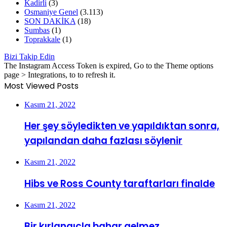
Kadirli
(3)
Osmaniye Genel
(3.113)
SON DAKİKA
(18)
Sumbas
(1)
Toprakkale
(1)
Bizi Takip Edin
The Instagram Access Token is expired, Go to the Theme options
page > Integrations, to to refresh it.
Most Viewed Posts
Kasım 21, 2022
Her şey söyledikten ve yapıldıktan sonra,
yapılandan daha fazlası söylenir
Kasım 21, 2022
Hibs ve Ross County taraftarları finalde
Kasım 21, 2022
Bir kırlangıçla bahar gelmez