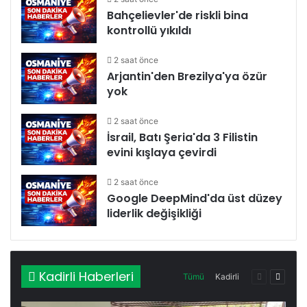
Bahçelievler'de riskli bina
kontrollü yıkıldı
2 saat önce
Arjantin'den Brezilya'ya özür
yok
2 saat önce
İsrail, Batı Şeria'da 3 Filistin
evini kışlaya çevirdi
2 saat önce
Google DeepMind'da üst düzey
liderlik değişikliği
Kadirli Haberleri
Tümü
Kadirli
Önceki
Sonrak
sayfa
sayfa