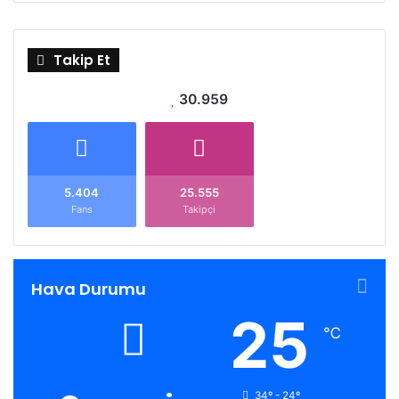
Takip Et
30.959
5.404
25.555
Fans
Takipçi
Hava Durumu
25
℃
34º - 24º