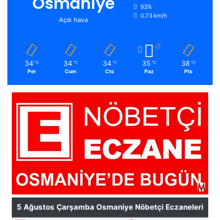
Osmaniye
93%
0.73 km/h
Açık hava
34
34
34
35
38
℃
℃
℃
℃
℃
Per
Cum
Cts
Paz
Pts