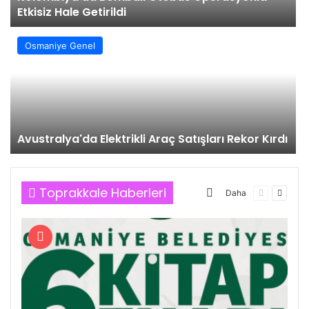
Etkisiz Hale Getirildi
Osmaniye Genel
Avustralya'da Elektrikli Araç Satışları Rekor Kırdı
Toprakkale Haberleri
More
Daha
Önceki
Sonrak
sayfa
sayfa