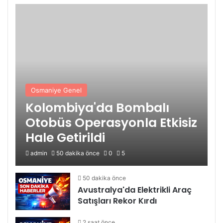
Osmaniye Genel
Kolombiya'da Bombalı
Otobüs Operasyonla Etkisiz
Hale Getirildi
admin
50 dakika önce
0
5
50 dakika önce
Avustralya'da Elektrikli Araç
Satışları Rekor Kırdı
2 saat önce