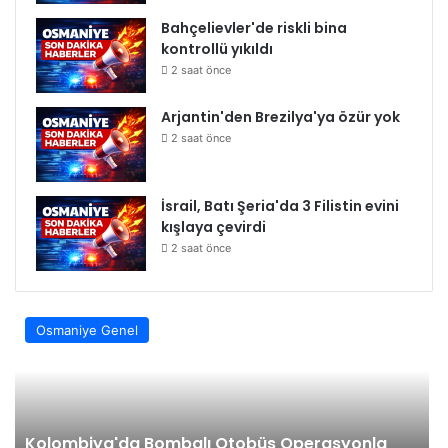
Bahçelievler'de riskli bina
kontrollü yıkıldı
2 saat önce
Arjantin'den Brezilya'ya özür yok
2 saat önce
İsrail, Batı Şeria'da 3 Filistin evini
kışlaya çevirdi
2 saat önce
Osmaniye Genel
Kolombiya'da Bombalı Otobüs Operasyonla