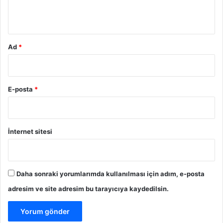
*
Ad
*
E-posta
*
İnternet sitesi
Daha sonraki yorumlarımda kullanılması için adım, e-posta
adresim ve site adresim bu tarayıcıya kaydedilsin.