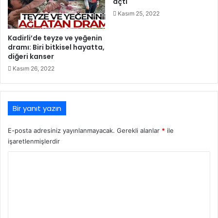
açtı
Kasım 25, 2022
Kadirli’de teyze ve yeğenin
dramı: Biri bitkisel hayatta,
diğeri kanser
Kasım 26, 2022
Bir yanıt yazın
E-posta adresiniz yayınlanmayacak.
Gerekli alanlar
*
ile
işaretlenmişlerdir
Y
o
r
u
m