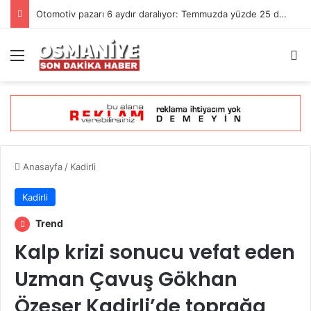
Otomotiv pazarı 6 aydır daralıyor: Temmuzda yüzde 25 düşüş
Menü
Ar
Anasayfa
/
Kadirli
Kadirli
Trend
Kalp krizi sonucu vefat eden
Uzman Çavuş Gökhan
Özeser Kadirli’de toprağa