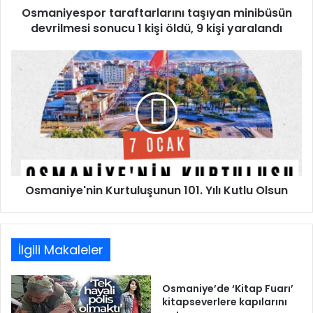
Osmaniyespor taraftarlarını taşıyan minibüsün
9
kişi
devrilmesi sonucu 1 kişi öldü, 9 kişi yaralandı
yaralandı
Osmaniye'nin
Kurtuluşunun
101.
Yılı
Kutlu
Olsun
Osmaniye'nin Kurtuluşunun 101. Yılı Kutlu Olsun
İlgili Makaleler
Osmaniye’de ‘Kitap Fuarı’
kitapseverlere kapılarını