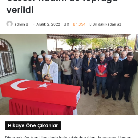
verildi
Bir
admin
Aralık 2, 2022
0
1.354
Bir dakikadan az
e-
posta
göndermek
Hikaye Öne Çıkanlar
Diyarbakır'ın Hani ilçesinde kalp krizinden ölen Jandarma Uzman