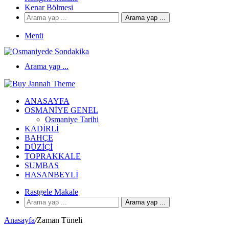
Kenar Bölmesi
Arama yap ...
Menü
Arama yap ...
ANASAYFA
OSMANIYE GENEL
Osmaniye Tarihi
KADIRLI
BAHÇE
DÜZIÇI
TOPRAKKALE
SUMBAS
HASANBEYLI
Rastgele Makale
Arama yap ...
Anasayfa
/
Zaman Tüneli