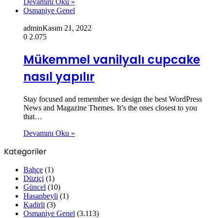
Devamını Oku »
Osmaniye Genel
admin
Kasım 21, 2022
0
2.075
Mükemmel vanilyalı cupcake
nasıl yapılır
Stay focused and remember we design the best WordPress
News and Magazine Themes. It’s the ones closest to you
that…
Devamını Oku »
Kategoriler
Bahçe
(1)
Düziçi
(1)
Güncel
(10)
Hasanbeyli
(1)
Kadirli
(3)
Osmaniye Genel
(3.113)