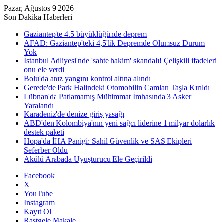
Pazar, Ağustos 9 2026
Son Dakika Haberleri
Gaziantep'te 4.5 büyüklüğünde deprem
AFAD: Gaziantep'teki 4,5'lik Depremde Olumsuz Durum
Yok
İstanbul Adliyesi'nde 'sahte hakim' skandalı! Çelişkili ifadeleri
onu ele verdi
Bolu'da anız yangını kontrol altına alındı
Gerede'de Park Halindeki Otomobilin Camları Taşla Kırıldı
Lübnan'da Patlamamış Mühimmat İmhasında 3 Asker
Yaralandı
Karadeniz'de denize giriş yasağı
ABD'den Kolombiya'nın yeni sağcı liderine 1 milyar dolarlık
destek paketi
Hopa'da İHA Panigi: Sahil Güvenlik ve SAS Ekipleri
Seferber Oldu
Akülü Arabada Uyuşturucu Ele Geçirildi
Facebook
X
YouTube
Instagram
Kayıt Ol
Rastgele Makale